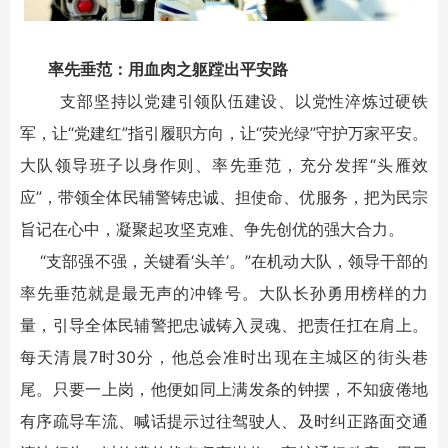
率先垂范：用血肉之躯蹚出平安路
支部坚持以党建引领队伍建设、以党性淬炼过硬铁
军，让“党建红”指引履职方向，让“荧光绿”守护万家平安。
大队领导班子以身作则、率先垂范，充分发挥“头雁效
应”，带领全体民辅警铸忠诚、担使命、优服务，把为民宗
旨记在心中，凝聚起攻坚克难、争先创优的强大合力。
“支部强不强，关键看‘头羊’。”在机动大队，领导干部的
率先垂范就是最无声的冲锋号。大队长孙勇用榜样的力
量，引导全体民辅警把忠诚铸入灵魂、把责任扛在肩上。
每天清晨7时30分，他总会准时出现在主城区的街头巷
尾。只要一上岗，他便如同上满发条的钟摆，不知疲倦地
有序疏导车流、喊话提示过往驾驶人、及时纠正路面交通