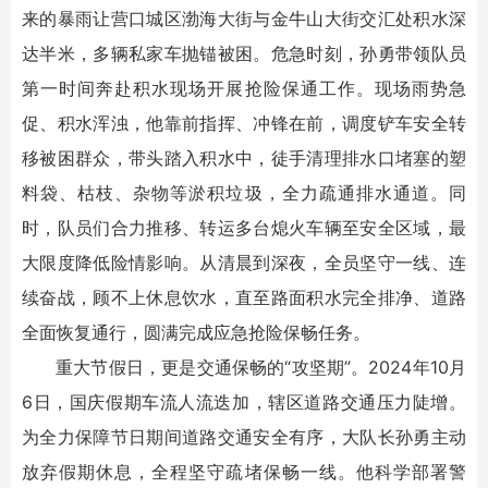
来的暴雨让营口城区渤海大街与金牛山大街交汇处积水深
达半米，多辆私家车抛锚被困。危急时刻，孙勇带领队员
第一时间奔赴积水现场开展抢险保通工作。现场雨势急
促、积水浑浊，他靠前指挥、冲锋在前，调度铲车安全转
移被困群众，带头踏入积水中，徒手清理排水口堵塞的塑
料袋、枯枝、杂物等淤积垃圾，全力疏通排水通道。同
时，队员们合力推移、转运多台熄火车辆至安全区域，最
大限度降低险情影响。从清晨到深夜，全员坚守一线、连
续奋战，顾不上休息饮水，直至路面积水完全排净、道路
全面恢复通行，圆满完成应急抢险保畅任务。
重大节假日，更是交通保畅的“攻坚期”。2024年10月
6日，国庆假期车流人流迭加，辖区道路交通压力陡增。
为全力保障节日期间道路交通安全有序，大队长孙勇主动
放弃假期休息，全程坚守疏堵保畅一线。他科学部署警