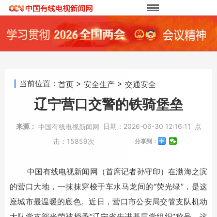
当前位置：
>
>
首页
安全生产
交通安全
辽宁营口交警的铁骑堡垒
来源：
日期：
2026-06-30 12:16:11
点
中国有线电视新闻网
击：
15859次
分享到：
中国有线电视新闻网（首席记者孙守印）在渤海之滨
的营口大地，一抹抹穿梭于车水马龙间的“荧光绿”，是这
座城市最温暖的底色。近日，营口市公安局交管支队机动
大队党支部光荣被授予“辽宁省先进基层党组织”称号。这