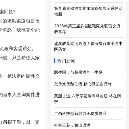
第九届青稞酒文化旅游宣传展示系列活
案回执?
动新
到的求助渠道就是报
2026年第三届多省区鞭陀龙联谊交流
至愤怒，我也完全能
赛事考
盛夏岐黄韵润高原！青海省百市千县中
流程和客观难处。
医药文
开脱，只是希望大家
热门新闻
颐生园：与桑果酒的一生缘
执，是法定的硬性义
蔗优水优酿佳酒 精心琢艺造品牌
知当事人查询案件进
茶船古道·六堡茶发展高峰论坛 将在南
宁
广西科技创新能力正稳步提升
出所报了警，就一定
桂林三花：象山话酒