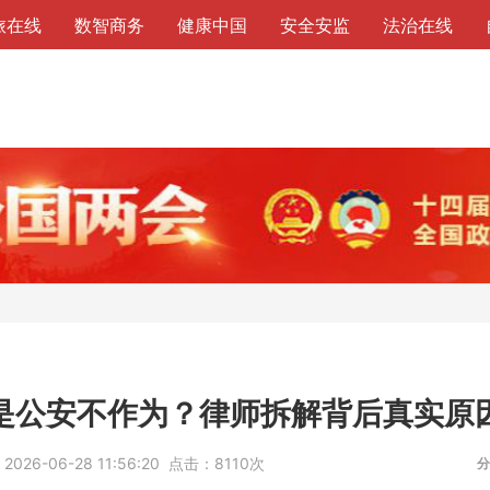
旅在线
数智商务
健康中国
安全安监
法治在线
是公安不作为？律师拆解背后真实原
：
2026-06-28 11:56:20
点击：
8110次
分