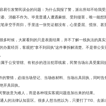
易引发警民误会的问题：为什么我报了警，派出所却不给我受
诿、消极不作为。毕竟普通人遭遇麻烦、受到侵害，唯一能想
完笔录空手而归，手里连一张凭证都没有，心里委屈、慌张、甚
多时候，大家看到的只是表面结果，并不了解一线执法的真实
办案经历，客观把“拿不到回执”这件事拆解清楚。不是替公安
。
属于公安管辖、有初步的违法犯罪线索，民警当场出具受案回
件的警情，必须当场登记、当场收材料、当场出具回执，同时告
绝开具回执。
民警故意为难人，而是各种现实客观问题迭加出来的结果。
人的法律认知盲区。很多人想当然以为，只要打了110、去派