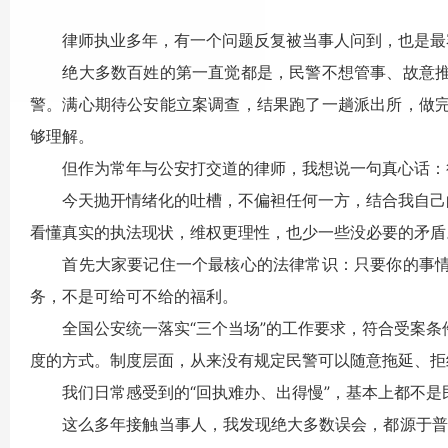
律师执业多年，有一个问题反复被当事人问到，也是最容
绝大多数百姓的第一直觉都是，民警不想管事、故意推
警。满心期待公安能立案调查，结果跑了一趟派出所，做
够理解。
但作为常年与公安打交道的律师，我想说一句真心话：很
今天抛开情绪化的吐槽，不偏袒任何一方，结合我自己的
看懂真实的执法现状，维权更理性，也少一些没必要的矛盾
首先大家要记住一个最核心的法律常识：只要你的事情
务，不是可给可不给的福利。
全国公安统一落实“三个当场”的工作要求，符合受案条
度的方式。制度层面，从来没有规定民警可以随意拖延、拒
我们日常感受到的“回执难办、出得慢”，基本上都不是
这么多年接触当事人，我发现绝大多数误会，都源于普通