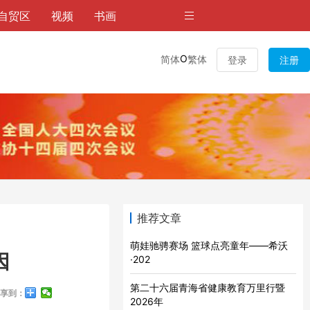
自贸区
视频
书画
O
简体
繁体
登录
注册
推荐文章
萌娃驰骋赛场 篮球点亮童年——希沃
因
·202
第二十六届青海省健康教育万里行暨
享到：
2026年