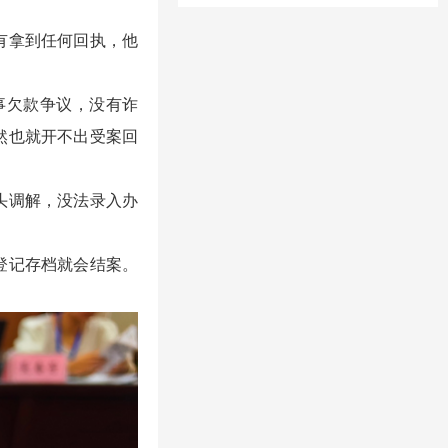
有拿到任何回执，他
事欠款争议，没有诈
然也就开不出受案回
头调解，没法录入办
登记存档就会结案。