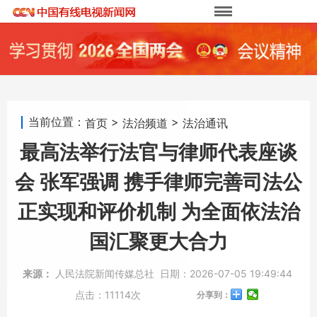
当前位置：
>
>
首页
法治频道
法治通讯
最高法举行法官与律师代表座谈
会 张军强调 携手律师完善司法公
正实现和评价机制 为全面依法治
国汇聚更大合力
来源：
人民法院新闻传媒总社
日期：
2026-07-05 19:49:44
点击：
11114次
分享到：