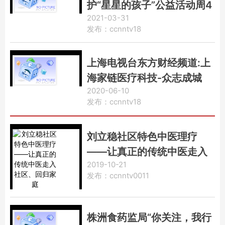
护“星星的孩子”公益活动周4
2021-03-31
月启动
发布：ccnntv18
上海电视台东方财经频道:上
海家链医疗科技-众志成城
2020-06-10
抗击疫情
发布：ccnntv18
刘立稳社区特色中医理疗
——让真正的传统中医走入
2019-10-21
社区、回归家庭
发布：ccnntv0011
株洲食药监局“你关注，我行