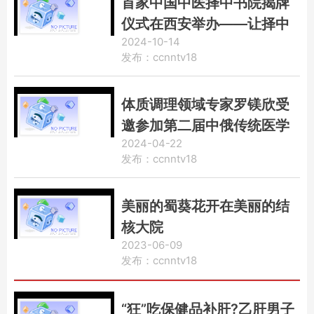
首家中国中医择中书院揭牌
仪式在西安举办——让择中
2024-10-14
书院成为传播中医药文化的
发布：ccnntv18
桥头堡
体质调理领域专家罗镁欣受
邀参加第二届中俄传统医学
2024-04-22
交流大会
发布：ccnntv18
美丽的蜀葵花开在美丽的结
核大院
2023-06-09
发布：ccnntv18
“狂”吃保健品补肝?乙肝男子