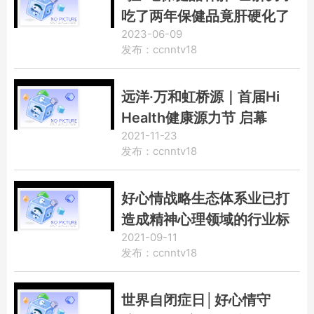
吃了两年保健品竟肝硬化了
2023-06-09
发布：ccnntv18
远洋·万和虹桥源｜首届Hi
Health健康源力节 启幕
2021-11-23
「心」征程
发布：ccnntv18
好心情战略生态体系业已打
造成精神心理领域的行业标
2021-09-11
杆
发布：ccnntv18
世界自闭症日│好心情守