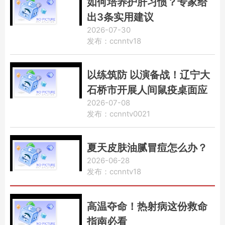
如何培养护肝习惯？专家给
出3条实用建议
2026-07-30
发布：ccnntv18
以练筑防 以演备战！辽宁大
石桥市开展人间鼠疫桌面应
2026-07-08
急演练
发布：ccnntv0021
夏天皮肤油腻冒痘怎么办？
2026-06-28
发布：ccnntv18
高温夺命！热射病这份救命
指南必看