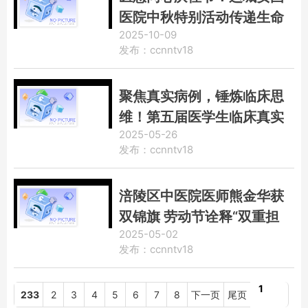
医院中秋特别活动传递生命
2025-10-09
温度
发布：ccnntv18
聚焦真实病例，锤炼临床思
维！第五届医学生临床真实
2025-05-26
病例分享决赛在苏州圆满落
发布：ccnntv18
幕
涪陵区中医院医师熊金华获
双锦旗 劳动节诠释“双重担
2025-05-02
当”
发布：ccnntv18
1
233
2
3
4
5
6
7
8
下一页
尾页