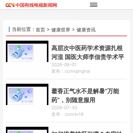
当前位置：
>
>
首页
健康世界
健康资讯
高层次中医药学术资源扎根
河湟 国医大师李佃贵学术平
2026-08-01
台落地青海大通
发布：ccnnqinghai
藿香正气水不是解暑“万能
药”，别随意服用
2026-07-30
发布：ccnntv18