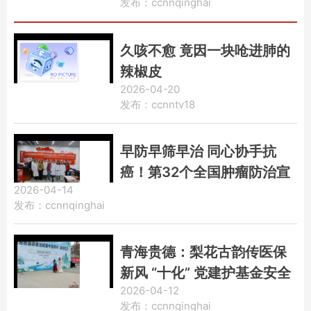
发布：ccnnqinghai
久咳不愈 竟因一块呛进肺的
辣椒皮
2026-04-20
发布：ccnntv18
早防早筛早治 同心协手抗
癌！第32个全国肿瘤防治宣
2026-04-14
传周青海启动仪式在西宁开
发布：ccnnqinghai
展
青海贵德：梨花古韵传医保
新风 “十化” 党建护基金安全
2026-04-12
发布：ccnnqinghai