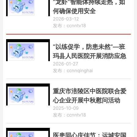
“龙虾”智能体持续走热，如
何确保使用安全
2026-03-12
发布：ccnntv18
“以练促学，防患未然”—班
玛县人民医院开展消防应急
2026-01-27
演练暨消防知识培训
发布：ccnnqinghai
重庆市涪陵区中医院联合爱
心企业开展中秋慰问活动
2025-10-09
发布：ccnntv18
医患同心庆佳节：运城安国