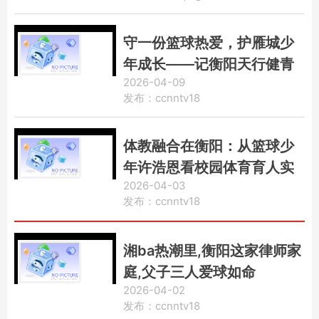
守一份篮球热爱，护雁城少
年成长——记衡阳天行健青
2026-04-09
少年篮球俱乐部王建群
发布：ccnntv18
体教融合在衡阳：从篮球少
年许浩恩看校园体育育人实
2026-04-03
践
发布：ccnntv18
湘ba热潮里,衡阳这家律师家
庭,父子三人爱球如命
2026-04-02
发布：ccnntv18