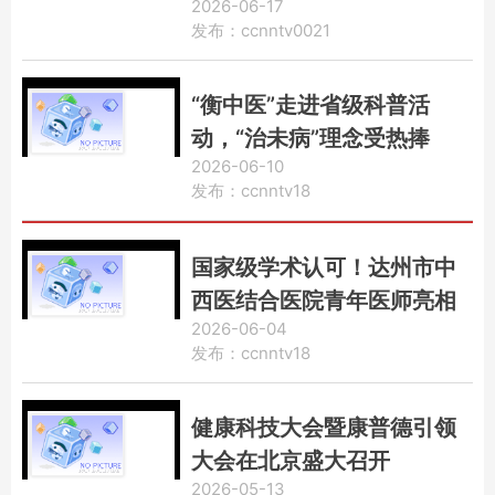
2026-06-17
发布：ccnntv0021
“衡中医”走进省级科普活
动，“治未病”理念受热捧
2026-06-10
发布：ccnntv18
国家级学术认可！达州市中
西医结合医院青年医师亮相
2026-06-04
全国影像学术会议
发布：ccnntv18
健康科技大会暨康普德引领
大会在北京盛大召开
2026-05-13