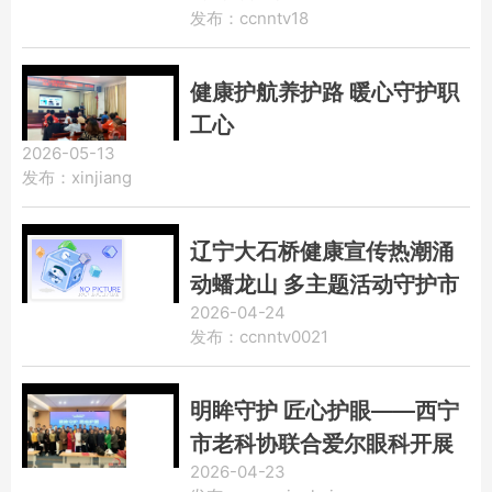
发布：ccnntv18
健康护航养护路 暖心守护职
工心
2026-05-13
发布：xinjiang
辽宁大石桥健康宣传热潮涌
动蟠龙山 多主题活动守护市
2026-04-24
民健康
发布：ccnntv0021
明眸守护 匠心护眼——西宁
市老科协联合爱尔眼科开展
2026-04-23
劳模工匠眼健康公益活动