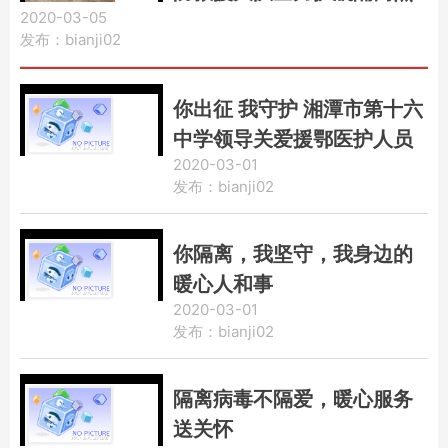
2020-03-05
消防安全
发布：bianji02
你出征 我守护 湘潭市第十六
中学领导关爱援鄂医护人员
2020-03-01
子弟
发布：bianji02
你隔离，我坚守，我身边的
暖心人和事
2020-03-01
发布：bianji02
隔离病毒不隔爱，暖心服务
送关怀