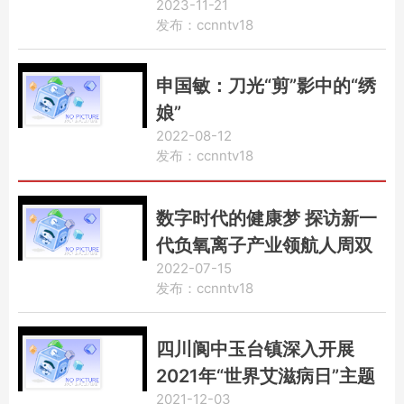
2023-11-21
成功举办
发布：ccnntv18
申国敏：刀光“剪”影中的“绣
娘”
2022-08-12
发布：ccnntv18
数字时代的健康梦 探访新一
代负氧离子产业领航人周双
2022-07-15
双
发布：ccnntv18
四川阆中玉台镇深入开展
2021年“世界艾滋病日”主题
2021-12-03
活动