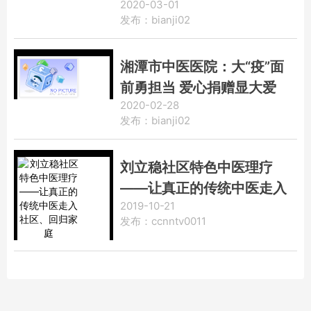
2020-03-01
发布：bianji02
湘潭市中医医院：大“疫”面
前勇担当 爱心捐赠显大爱
2020-02-28
发布：bianji02
刘立稳社区特色中医理疗
——让真正的传统中医走入
2019-10-21
社区、回归家庭
发布：ccnntv0011