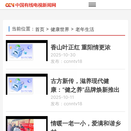
当前位置：
>
>
首页
健康世界
老年生活
香山叶正红 重阳情更浓
2025-10-30
发布：ccnntv18
古方新传，滋养现代健
康：“健之养”品牌焕新推出
2025-10-11
宋典食疗方「五行健脾散」
发布：ccnntv18
情暖一老一小，爱满和谐乡