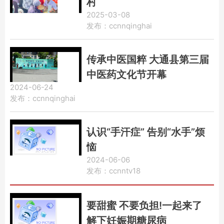
村
2025-03-08
发布：ccnnqinghai
传承中医国粹 大通县第三届
中医药文化节开幕
2024-06-24
发布：ccnnqinghai
认识“手汗症” 告别“水手”烦
恼
2024-06-06
发布：ccnntv18
要甜蜜 不要负担!一起来了
解下妊娠期糖尿病