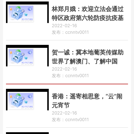
林郑月娥：欢迎立法会通过
特区政府第六轮防疫抗疫基
2022-02-16
金拨款申请
发布：ccnntv0011
贺一诚：冀本地葡英传媒助
世界了解澳门、了解中国
2022-02-16
发布：ccnntv0011
香港：遥寄相思意，“云”闹
元宵节
2022-02-16
发布：ccnntv0011