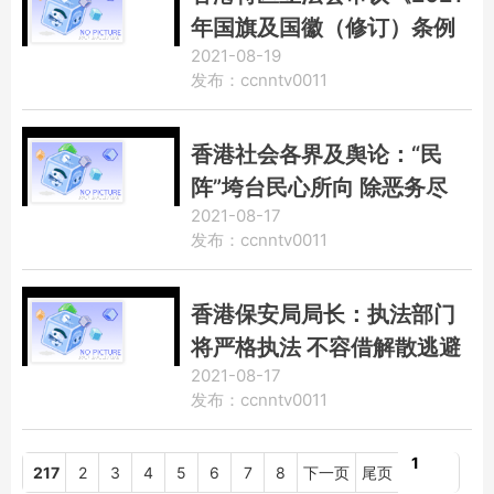
年国旗及国徽（修订）条例
2021-08-19
草案》
发布：ccnntv0011
香港社会各界及舆论：“民
阵”垮台民心所向 除恶务尽
2021-08-17
铲除“祸根”
发布：ccnntv0011
香港保安局局长：执法部门
将严格执法 不容借解散逃避
2021-08-17
刑责
发布：ccnntv0011
1
217
2
3
4
5
6
7
8
下一页
尾页