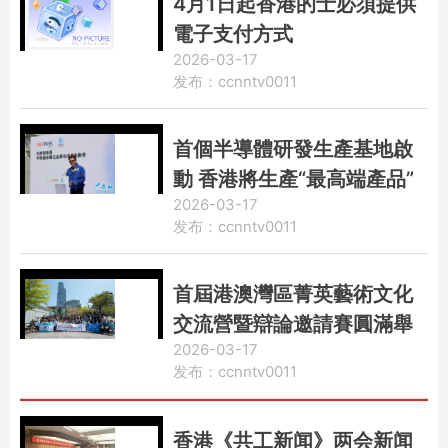
4月1日起香港的士必須提供
電子支付方式
2026-03-17
发布：ccnntv0011
首個半導體研發生產基地啟
動 香港將生產“最高端產品”
2026-03-17
发布：ccnntv0011
首屆港澳灣區菁英藝術文化
交流營暨辯論邀請賽圓滿舉
2026-03-17
行
发布：ccnntv0011
香港《共工新闻》两会新闻