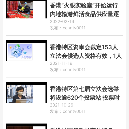
香港“火眼实验室”开始运行
内地输港鲜活食品供应量逐
2022-02-16
步回升
发布：ccnntv0011
香港特区资审会裁定153人
立法会候选人资格有效，1人
2021-11-19
无效
发布：ccnntv0011
香港特区第七届立法会选举
将设逾620个投票站 投票时
2021-10-26
间14小时
发布：ccnntv0011