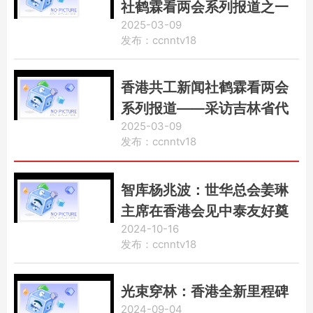
社鹤霖看两会系列报道之一
2025-03-09
发布：ccnntv18
香港共工新闻社鹤霖看两会
系列报道——采访吉林省代
2025-03-09
表团
发布：ccnntv18
智库杨兆波：世华总会姜琳
主席在香港会见中泰友好奠
2024-10-16
基人泰国亲王素博巴莫先生
发布：ccnntv18
光束穿林：香港全新里程碑
2024-09-04