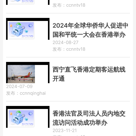
发布：ccnntv18
2024年全球华侨华人促进中
国和平统一大会在香港举办
2024-08-27
王沪宁致信祝贺
发布：ccnntv18
西宁直飞香港定期客运航线
开通
2024-07-09
发布：ccnnqinghai
香港法官及司法人员内地交
流访问活动成功举办
2023-11-21