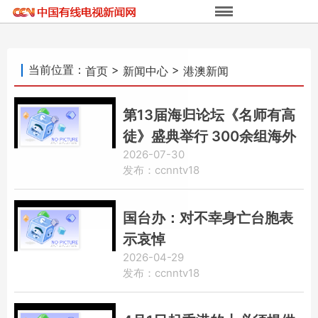
当前位置：
>
>
首页
新闻中心
港澳新闻
第13届海归论坛《名师有高
徒》盛典举行 300余组海外
2026-07-30
华裔家庭以乐会友
发布：ccnntv18
国台办：对不幸身亡台胞表
示哀悼
2026-04-29
发布：ccnntv18