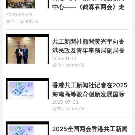
中心——《鹤霖看两会》走
2026-03-08
进吉林省代表团 讲述“吉林
发布：ccnntv18
故事”展望振兴新图景
共工新聞社顧問黃光宇向香
港民政及青年事務局副局長
2025-11-13
梁宏正贈刊
发布：ccnntv18
香港共工新闻社记者在2025
海南高等教育创新发展国际
2025-07-03
论坛新闻发布会上提问
发布：ccnntv18
2025全国两会香港共工新闻