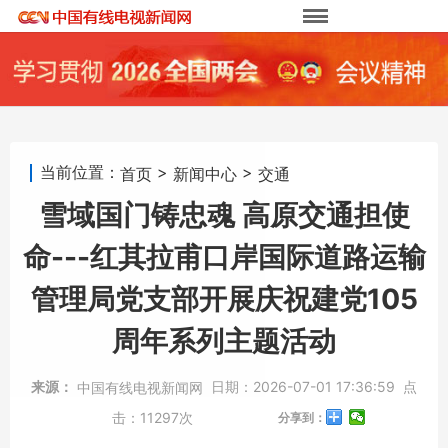
当前位置：
>
>
首页
新闻中心
交通
雪域国门铸忠魂 高原交通担使
命---红其拉甫口岸国际道路运输
管理局党支部开展庆祝建党105
周年系列主题活动
来源：
日期：
2026-07-01 17:36:59
点
中国有线电视新闻网
击：
11297次
分享到：