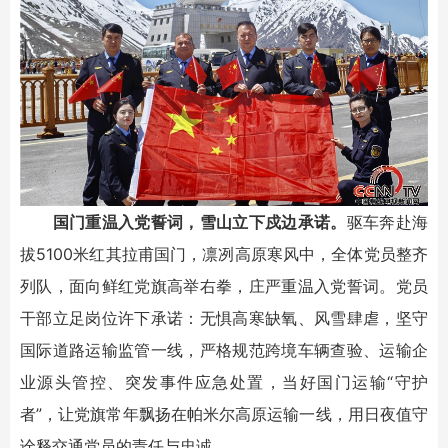
国门重温入党誓词，雪山立下戍边承诺。
驱车奔赴海
拔5100米红其拉甫国门，凛冽高原寒风中，全体党员整齐
列队，面向鲜红党旗高举右拳，庄严重温入党誓词。党员
干部立足岗位许下承诺：无惧高寒缺氧、风雪肆虐，坚守
国际道路运输监管一线，严格规范跨境车辆查验、运输企
业源头管控、突发事件应急处置，当好国门运输“守护
者”，让党旗常年飘扬在帕米尔高原运输一线，用日夜值守
诠释交通党员的责任与忠诚。