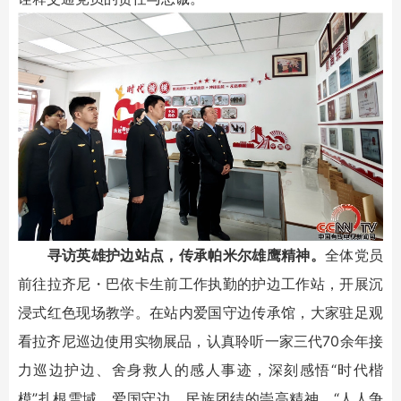
寻访英雄护边站点，传承帕米尔雄鹰精神。
全体党员
前往拉齐尼・巴依卡生前工作执勤的护边工作站，开展沉
浸式红色现场教学。在站内爱国守边传承馆，大家驻足观
看拉齐尼巡边使用实物展品，认真聆听一家三代70余年接
力巡边护边、舍身救人的感人事迹，深刻感悟“时代楷
模”扎根雪域、爱国守边、民族团结的崇高精神。“人人争