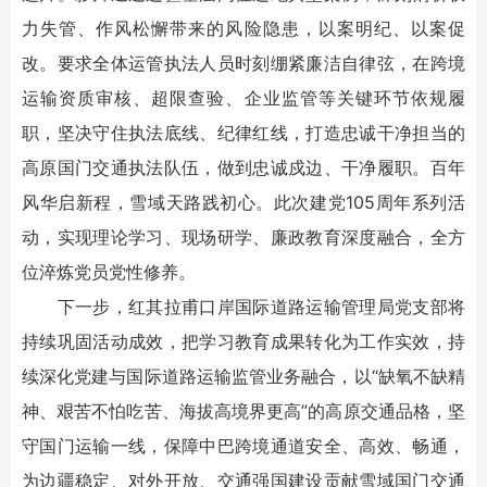
力失管、作风松懈带来的风险隐患，以案明纪、以案促
改。要求全体运管执法人员时刻绷紧廉洁自律弦，在跨境
运输资质审核、超限查验、企业监管等关键环节依规履
职，坚决守住执法底线、纪律红线，打造忠诚干净担当的
高原国门交通执法队伍，做到忠诚戍边、干净履职。百年
风华启新程，雪域天路践初心。此次建党105周年系列活
动，实现理论学习、现场研学、廉政教育深度融合，全方
位淬炼党员党性修养。
下一步，红其拉甫口岸国际道路运输管理局党支部将
持续巩固活动成效，把学习教育成果转化为工作实效，持
续深化党建与国际道路运输监管业务融合，以“缺氧不缺精
神、艰苦不怕吃苦、海拔高境界更高”的高原交通品格，坚
守国门运输一线，保障中巴跨境通道安全、高效、畅通，
为边疆稳定、对外开放、交通强国建设贡献雪域国门交通