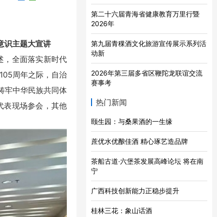
第二十六届青海省健康教育万里行暨
2026年
意识主题大宣讲
第九届青稞酒文化旅游宣传展示系列活
动新
述，全面落实新时代
2026年第三届多省区鞭陀龙联谊交流
05周年之际，自治
赛事考
”铸牢中华民族共同体
热门新闻
代表现场参会，其他
颐生园：与桑果酒的一生缘
蔗优水优酿佳酒 精心琢艺造品牌
茶船古道·六堡茶发展高峰论坛 将在南
宁
广西科技创新能力正稳步提升
桂林三花：象山话酒