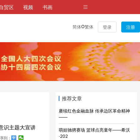
自贸区
视频
书画
O
简体
繁体
登录
注册
推荐文章
赓续红色金融血脉 传承边区革命精神
——
体意识主题大宣讲
萌娃驰骋赛场 篮球点亮童年——希沃
·202
享到：