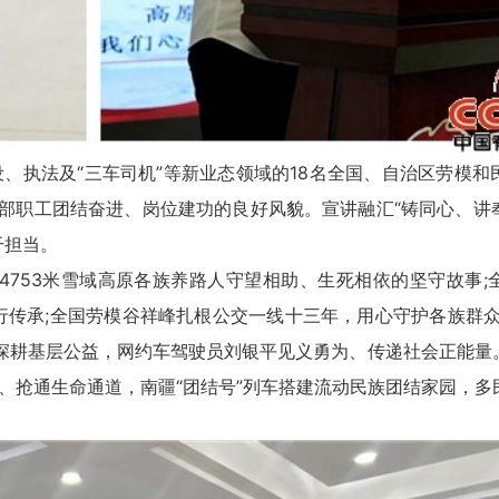
执法及“三车司机”等新业态领域的18名全国、自治区劳模和
干部职工团结奋进、岗位建功的良好风貌。宣讲融汇“铸同心、讲
干担当。
753米雪域高原各族养路人守望相助、生死相依的坚守故事;
行传承;全国劳模谷祥峰扎根公交一线十三年，用心守护各族群众
、深耕基层公益，网约车驾驶员刘银平见义勇为、传递社会正能量
、抢通生命通道，南疆“团结号”列车搭建流动民族团结家园，多