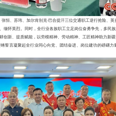
张恒、苏玮、加尔肯别克·巴合提汗三位交通职工逆行抢险、英
、缅怀英烈。同时，全行业各族职工立足岗位奋勇争先，多民族建
耕创新、提质赋能，以劳模精神、劳动精神、工匠精神助力新疆
锵誓言凝聚起全行业同心向党、团结奋进、岗位建功的磅礴力