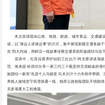
本次宣讲团由公路、铁路、邮政、城市客运、交通建设、
成，以“身边人讲身边事”的方式，集中展现新疆交通各族
先”四大内涵，用鲜活一线故事诠释交通系统民族团结与实
宣讲中，红其拉甫养护站职工比比汗·阿尤甫讲述海拔4
范、海来提·哈得尔分享一家三代三十载坚持无偿献血的善
族团结一家亲”先进个人马丽亚·马木尔汗十六年助学帮困
养路人接续坚守风雪保通一线，独库公路抢险团队不惧险情
克多项重大工程难题。