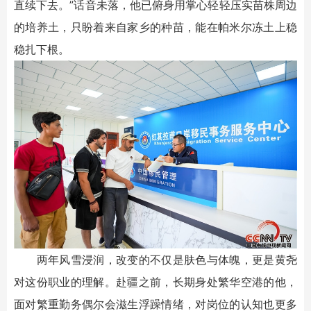
直续下去。”话音未落，他已俯身用掌心轻轻压实苗株周边
的培养土，只盼着来自家乡的种苗，能在帕米尔冻土上稳
稳扎下根。
两年风雪浸润，改变的不仅是肤色与体魄，更是黄尧
对这份职业的理解。赴疆之前，长期身处繁华空港的他，
面对繁重勤务偶尔会滋生浮躁情绪，对岗位的认知也更多