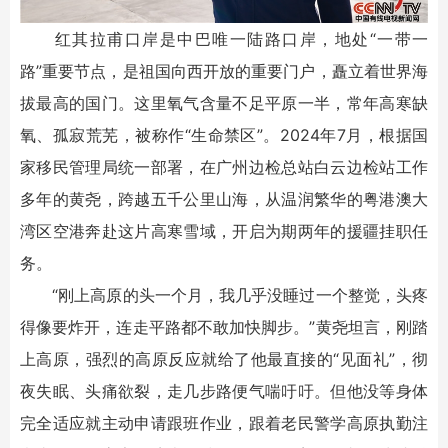
红其拉甫口岸是中巴唯一陆路口岸，地处“一带一
路”重要节点，是祖国向西开放的重要门户，矗立着世界海
拔最高的国门。这里氧气含量不足平原一半，常年高寒缺
氧、孤寂荒芜，被称作“生命禁区”。2024年7月，根据国
家移民管理局统一部署，在广州边检总站白云边检站工作
多年的黄尧，跨越五千公里山海，从温润繁华的粤港澳大
湾区空港奔赴这片高寒雪域，开启为期两年的援疆挂职任
务。
“刚上高原的头一个月，我几乎没睡过一个整觉，头疼
得像要炸开，连走平路都不敢加快脚步。”黄尧坦言，刚踏
上高原，强烈的高原反应就给了他最直接的“见面礼”，彻
夜失眠、头痛欲裂，走几步路便气喘吁吁。但他没等身体
完全适应就主动申请跟班作业，跟着老民警学高原执勤注