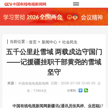
当前位置：
>
>
首页
新闻中心
社会民生
五千公里赴雪域 两载戍边守国门
——记援疆挂职干部黄尧的雪域
坚守
来源：
日期：
2026-07-06 12:45:30
点
中国有线电视新闻网
击：
17464次
分享到：
中国有线电视新闻网新疆讯(通讯员张凤梓、业思聪)
7