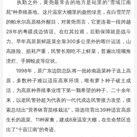
执勤之外，黄尧最常去的地方是站里的“雪域江南
苑”种养殖基地。这片温室大棚里的盎然绿意，在白雪茫茫
的帕米尔高原格外醒目，对黄尧而言，它更连着一段跨越
28年的粤疆戍边情谊。在红其拉甫，后勤保障就是战斗
力。早年高原新鲜蔬菜全靠300多公里外的喀什运送，山
高路险、损耗严重，民警长期吃不上鲜菜，普遍出现嘴角
溃烂、手脚蜕皮等症状。
1998年，原广东边防总队将一批岭南蔬菜种子送上高
原，多数种子难以适应高寒环境，唯有萝卜种子破土成
活，为高原种养殖事业埋下第一颗希望的种子。二十余年
来，以老民警孙超为代表的一代代戍边民警接力攻坚，摸
索总结出“营养钵育苗移栽法”，筛选培育出39种适宜高原
生长的蔬菜、11种家禽，建成8座温室大棚，在生命禁区造
出了“十亩江南”的奇迹。