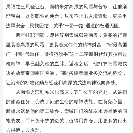
局限在三尺验证台。而帕米尔高原的风雪与苦寒，让他渐
渐明白，这份职业的使命，从来不止出入境查验，更关乎
边疆安全、民族团结，关乎“一带一路”通道的畅通无阻。
两年挂职期满，即将辞别雪域归建南粤，黄尧的行囊
里装着高原的风霜，更装着沉甸甸的精神财富。“守最高国
门，担时代重任，做模范旗手”这十二字新时代红其拉甫边
检精神，早已融入他的血脉。返程之后，他打算把雪域戍
边的故事带回南国空港，同时搭建粤疆业务交流的桥梁，
让沿海的标准化勤务经验和高原的戍边精神双向奔赴。
从南海之滨到帕米尔高原，五千公里的奔赴，从最初
的使命任务，变成了刻进生命的精神洗礼。在黄尧心里，
新疆永远是他的第二故乡，雪域国门的战友永远是他的同
袍战友。而日夜守护的边关，值得用青春、用更多的付出
去拼搏，去热爱。