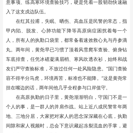
意事项、练高寒环境查验技巧，硬是凭着一股韧劲快速融
入了这支戍边队伍。
在红其拉甫，失眠、晒伤、高血压是民警的常态，指
甲内陷、脱发、心肺功能下降等高原病症困扰着每一个
人，所有人的执勤口袋里，都常备着速效救心丸与丹参滴
丸。两年间，黄尧早已习惯了顶着风雪爬车查验、俯身钻
车底排查，任凭冰碴凝满眉梢、寒风吹透衣衫，始终和战
友们严守查验标准，不放过任何一处风险隐患。“国门查验
容不得半分马虎，环境再苦，标准也不能降。”这是黄尧常
挂在嘴边的话，两年间他几乎全程参与口岸值守。
在高原执勤的日子里，黄尧渐渐明白，守国门不是一
个人的事，是一群人的并肩作战。站上近八成民警常年两
地、三地分居，大家把对家人的思念深深藏在心底，执勤
间隙和家人视频时，总会下意识藏起冻裂流血的手掌，避