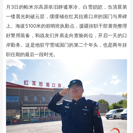
月3日的帕米尔高原依旧静谧寒冷、白雪皑皑，当清晨第
一缕晨光刺破云层，缓缓铺在红其拉甫口岸的国门与界碑
上。海拔5100米的前哨班执勤点，援疆挂职干部黄尧整理
好警用装备，和战友们并肩走向查验岗位，开启一天的口
岸勤务。这是他驻守雪域国门的第二个年头，也是两年挂
职任期的最后一段时光。