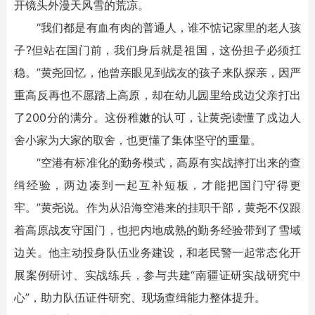
开镜头外漫天风雪的荒凉。
“我们都是有血有肉的普通人，谁不惦记家里的老人孩
子?但站在国门前，我们身后就是祖国，这份担子必须扛
稳。”黄尧回忆，他曾亲眼见到战友的孩子来队探亲，因严
重高反再也不愿踏上高原，却在幼儿园里给戍边父亲打出
了200分的满分。这份稚嫩的认可，让黄尧读懂了戍边人
舍小家为大家的取舍，也更懂了集体坚守的重量。
“空港有标准化的勤务模式，高原有实战摔打出来的查
缉经验，两边凑到一起互补短板，才能把国门守得更
牢。”黄尧说。作为从沿海空港来的挂职干部，黄尧不仅跟
着高原战友守国门，也把内地成熟的勤务经验带到了雪域
边关。他主动投身队伍业务建设，和老民警一起常态化开
展案例研讨、实战练兵，参与共建“南疆证研实战研究中
心”，助力队伍证件研究、现场查缉能力整体提升。