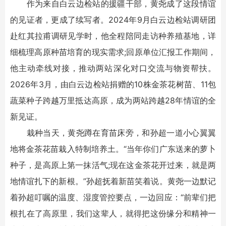
作为来自白云边检站的援疆干部，黄尧成了这段情谊
的见证者，更成了续写者。2024年9月白云边检站调研团
赴红其拉甫调研见学时，他全程陪同走访种养殖基地，详
细梳理高原种苗培育的现实需求;回原单位汇报工作期间，
他主动牵线对接，推动两站深化对口交流与物资帮扶。
2026年3月，由白云边检站捐赠的10株金茶花树苗、11包
蔬菜种子跨越万里抵达高原，成为两站跨越28年情谊的全
新见证。
栽种当天，黄尧蹲在育苗床旁，和孙超一道小心翼翼
地将金茶花苗栽入特制培养土。“当年你们广东送来的萝卜
种子，是高原上第一抹活气;现在这金茶花开过来，就是两
地情谊扎下的新根。”孙超抚着新苗笑着说。黄尧一边默记
着孙超叮嘱的温度、湿度管控要点，一边回应：“前辈们把
根扎在了高原里，我们这辈人，就得把这份缘分和精神一