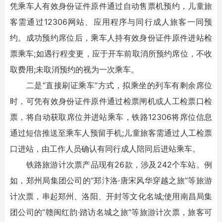
凭乘车人有效身份证件原件通过自动售票机预约，儿童旅
客需通过12306网站、应用程序与同行成人旅客一同预
约。成功预约席位后，乘车人持有效身份证件原件进站检
票乘车;如遇行程变更，应于开车前取消所预约席位，不收
取费用;未取消预约的视为一次乘车。
二是“直接刷证乘车”方式，拟乘坐的列车有剩余席位
时，可凭有效身份证件原件通过检票闸机或人工检票口检
票，将自动获取席位并进站乘车，铁路12306将席位信息
通过短信推送至乘车人预留手机;儿童旅客需通过人工检票
口进站，由工作人员确认有同行成人陪同后进站乘车。
铁路旅游计次票产品现有26款，涉及242个车站。例
如，郑州局集团公司的“郑汴洛·唐宋风华穿越之旅”等旅游
计次票，串起郑州、洛阳、开封等文化名城;使用南昌局集
团公司的“赣闽红韵·踏访名城之旅”等旅游计次票，旅客可