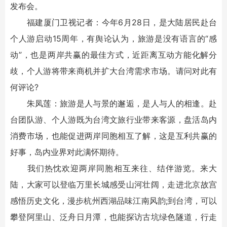
发布会。
福建厦门卫视记者：今年6月28日，是大陆居民赴台
个人游启动15周年，有舆论认为，旅游是没有语言的“感
动”，也是两岸共赢的最佳方式，近距离互动方能化解分
歧，个人游将带来商机并扩大台湾需求市场。请问对此有
何评论?
朱凤莲：旅游是人与景的邂逅，是人与人的相逢。赴
台团队游、个人游既为台湾文旅行业带来客源，盘活岛内
消费市场，也能促进两岸同胞相互了解，这是互利共赢的
好事，岛内业界对此满怀期待。
我们热忱欢迎两岸同胞相互来往、结伴游览。来大
陆，大家可以登临万里长城感受山河壮阔，走进北京故宫
感悟历史文化，漫步杭州西湖品味江南风韵;到台湾，可以
攀登阿里山、泛舟日月潭，也能探访古坑绿色隧道，行走