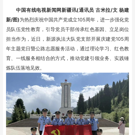
中国有线电视新闻网新疆讯(通讯员 古米拉/文 杨建
新/图)
为热烈庆祝中国共产党成立105周年，进一步强化党
员队伍党性教育，引导党员干部传承红色基因、立足岗位
担当作为，近日，新源执法大队党支部开展庆建党105周
年主题党日暨公路志愿服务活动，通过理论学习、红色教
育、一线服务相结合的方式，推动党建引领业务、实践锤
炼队伍落地见效。