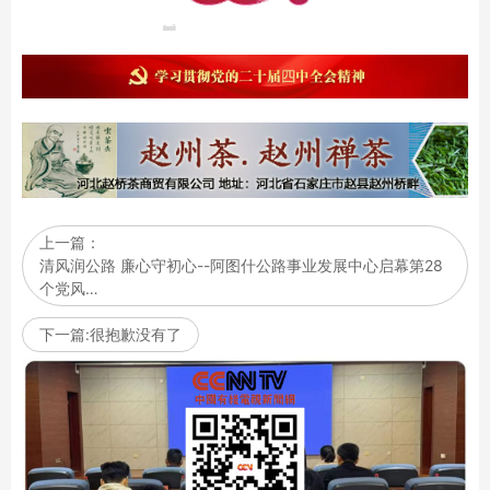
上一篇：
清风润公路 廉心守初心--阿图什公路事业发展中心启幕第28
个党风…
下一篇:很抱歉没有了