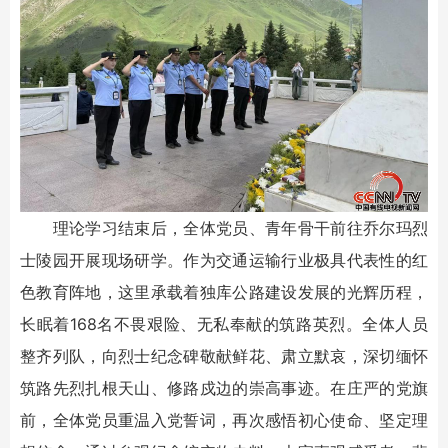
理论学习结束后，全体党员、青年骨干前往乔尔玛烈
士陵园开展现场研学。作为交通运输行业极具代表性的红
色教育阵地，这里承载着独库公路建设发展的光辉历程，
长眠着168名不畏艰险、无私奉献的筑路英烈。全体人员
整齐列队，向烈士纪念碑敬献鲜花、肃立默哀，深切缅怀
筑路先烈扎根天山、修路戍边的崇高事迹。在庄严的党旗
前，全体党员重温入党誓词，再次感悟初心使命、坚定理