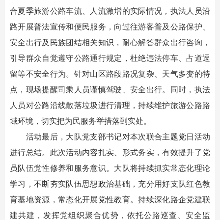
合夏季旅游公路车流、人流激增的实际情况，执法人员沿
路开展普法宣传和便民服务，向过往游客普及公路保护、
安全出行及民族团结相关知识，耐心解答群众出行咨询，
引导群众自觉遵守公路通行规定，杜绝违法停车、占道逗
留等不安全行为。针对山区路段路况复杂、天气多变的特
点，现场提醒司乘人员谨慎驾驶、安全出行。同时，执法
人员对公路沿线散落垃圾进行清理，持续维护旅游公路路
域环境，切实把为民服务举措落到实处。
活动最后，大队党支部书记对本次联合主题党日活动
进行总结。此次活动内容扎实、形式务实，有效提升了党
员队伍党性修养和服务意识。大队将持续抓实常态化理论
学习，不断夯实队伍思想政治基础，充分用好支队红色教
育基地资源，常态化开展党性教育。持续深化路企党建联
建共建，发挥党组织聚合优势，依托公路巡查、安全监