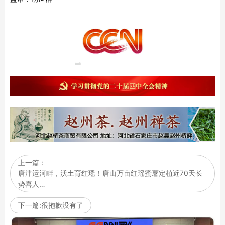
上一篇：
唐津运河畔，沃土育红瑶！唐山万亩红瑶蜜薯定植近70天长
势喜人…
下一篇:很抱歉没有了