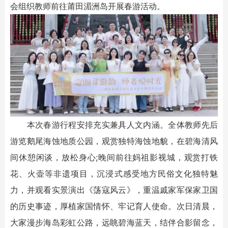
会组织教师前往莆田湄洲岛开展春游活动。
本次春游行程安排充实兼具人文内涵。全体教师先后
游览鹅尾海蚀地质公园，观赏独特海蚀地貌，在碧海清风
间休憩闲谈，放松身心;晚间前往妈祖影视城，观赏打铁
花、火壶等非遗项目，沉浸式感受地方民俗文化独特魅
力，并观看实景演出《荡寇风云》，重温戚家军保家卫国
的历史事迹，厚植家国情怀、牢记育人使命。次日清晨，
大家漫步海岛彩虹公路，远眺碧海蓝天，结伴合影留念，