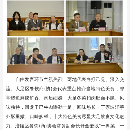
自由发言环节气氛热烈，两地代表各抒己见、深入交
流。大足区餐饮商(协)会代表重点推介当地特色美食，邮
亭鲫鱼麻辣鲜香、肉质细嫩，大足冬菜扣肉肥而不腻、风
味独特，回龙干巴牛肉嚼劲十足、回味悠长，丁家坡洋芋
外酥里嫩、口味多样，十大特色美食尽显大足饮食文化魅
力。涪陵区餐饮(商)协会常务副会长舒金奎以“一盘菜、一