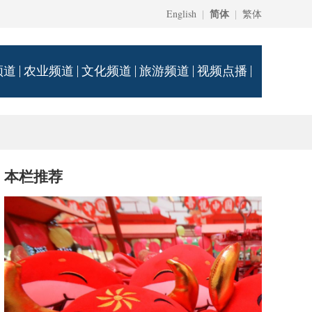
English
|
简体
|
繁体
频道
农业频道
文化频道
旅游频道
视频点播
本栏推荐