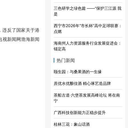
三色研学之绿色篇 ——“保护三江源 我
是
西宁市2026年“市长杯”高中足球联赛：
，违反了国家关于港
点燃
电视新闻网渤海新闻
海南州人力资源服务行业发展促进会：
。
锚定高
热门新闻
颐生园：与桑果酒的一生缘
蔗优水优酿佳酒 精心琢艺造品牌
茶船古道·六堡茶发展高峰论坛 将在南
宁
广西科技创新能力正稳步提升
桂林三花：象山话酒