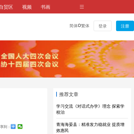
自贸区
视频
书画
O
简体
繁体
登录
注册
推荐文章
学习交流《对话式办学》理念 探索学
校治
青海海晏县：精准发力稳就业 提质增
享到：
效惠民