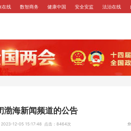
旅在线
数智商务
健康中国
安全安监
法治在线
闭渤海新闻频道的公告
：
2023-12-05 15:17:48
点击：
8464次
分