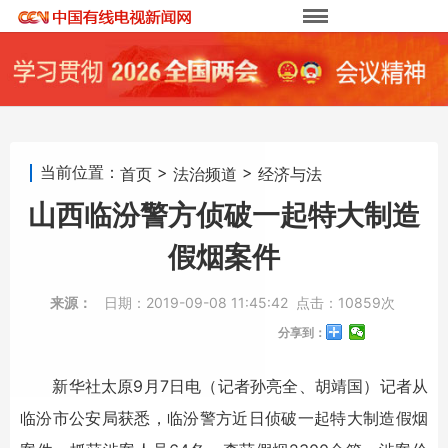
当前位置：
>
>
首页
法治频道
经济与法
山西临汾警方侦破一起特大制造
假烟案件
来源：
日期：
2019-09-08 11:45:42
点击：
10859次
分享到：
新华社太原9月7日电（记者孙亮全、胡靖国）记者从
临汾市公安局获悉，临汾警方近日侦破一起特大制造假烟