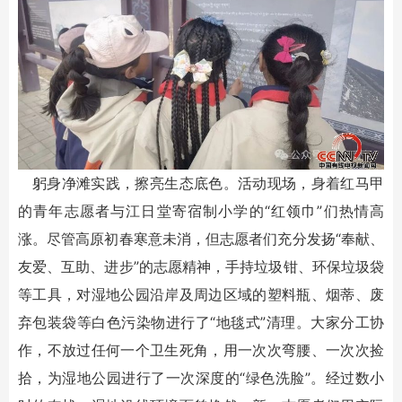
躬身净滩实践，擦亮生态底色。活动现场，身着红马甲
的青年志愿者与江日堂寄宿制小学的“红领巾”们热情高
涨。尽管高原初春寒意未消，但志愿者们充分发扬“奉献、
友爱、互助、进步”的志愿精神，手持垃圾钳、环保垃圾袋
等工具，对湿地公园沿岸及周边区域的塑料瓶、烟蒂、废
弃包装袋等白色污染物进行了“地毯式”清理。大家分工协
作，不放过任何一个卫生死角，用一次次弯腰、一次次捡
拾，为湿地公园进行了一次深度的“绿色洗脸”。经过数小