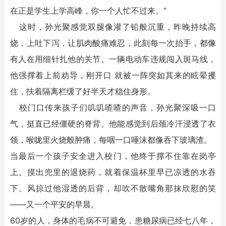
在正是学生上学高峰，你一个人忙不过来。”
这时，孙光聚感觉双腿像灌了铅般沉重，昨晚持续高
烧，上吐下泻，让肌肉酸痛难忍，此刻每一次抬手，都像
有人在用细针扎他的关节。一辆电动车违规闯入斑马线，
他强撑着上前劝导，刚开口 就被一阵突如其来的眩晕攫
住，扶着隔离栏缓了好半天才稳住身形。
校门口传来孩子们叽叽喳喳的声音，孙光聚深吸一口
气，挺直已经僵硬的脊背。他能感觉到后颈冷汗浸透了衣
领，喉咙里火烧般肿痛，每咽一口唾沫都像吞下玻璃渣。
当最后一个孩子安全进入校门，他终于撑不住靠在岗亭
上。摸出兜里的退烧药，就着保温杯里早已凉透的水吞
下。风掠过他湿透的后背，却吹不散嘴角那抹欣慰的笑
——又一个平安的早晨。
60岁的人，身体的毛病不可避免，患糖尿病已经七八年，