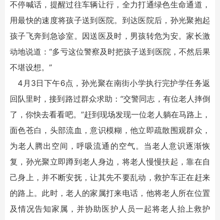
不停喊话，提醒过往车辆让行，全力打通绿色生命通道，
用最快的速度将孩子送到医院。到达医院后，孙光聚抱起
孩子飞奔到急诊室。因送医及时，男孩转危为安。家长激
动地说道：“多亏这位警察及时把孩子送到医院，不然后果
不堪设想。”
4月3日下午6点，孙光聚在南街小学执行完护学任务返
回队里时，接到路过群众求助：“交警同志，有位老人摔倒
了，你快去看看吧。”赶到现场发现一位老人躺在马路上，
面色苍白，头部流血，意识模糊，他立即疏散围观群众，
为老人腾出空间，呼吸流通的空气。当老人意识逐渐恢
复，孙光聚立即蹲到老人身边，将老人慢慢扶起，靠在自
己身上，并不断安抚，让其先不要乱动，救护车正在赶来
的路上。此时，老人的家属打来电话，他将老人所在位置
及情况告知家属，并协助医护人员一起将老人抬上救护