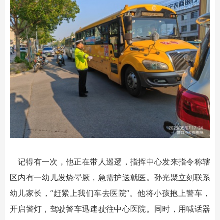
记得有一次，他正在带人巡逻，指挥中心发来指令称辖
区内有一幼儿发烧晕厥，急需护送就医。孙光聚立刻联系
幼儿家长，“赶紧上我们车去医院”。他将小孩抱上警车，
开启警灯，驾驶警车迅速驶往中心医院。同时，用喊话器