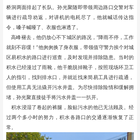
桥洞两面排起了长队。孙光聚随即带领周边路口交警对车
辆进行疏导劝返，对讲机的电耗尽了，他就喊话传达指
令，嗓子喊哑了、衣服也淋透了。
高峰褪去，他仍放心不下城区的路况，“降雨不停，工作
就刻不容缓！”他匆匆换了身衣服，带领值守警力挨个对城
区易积水的路口进行巡查，及时发现并排除隐患。当时的
积水已经漫过了雨靴，他干脆脱掉靴子，按照现场环卫工
人的指引，找到排水口，并就近找来简易工具进行疏通，
但使用工具无法撬开污水井盖。为尽快排除险情和缓解拥
堵，孙光聚直接徒手将污水井盖一一扒开。
积水浸湿了卷起的裤腿，脸贴污水的他已无法顾及。经
过两个多小时的努力，积水各路口的交通逐渐恢复了正
常。