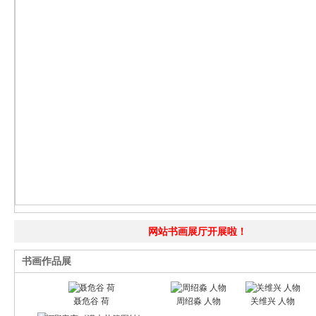
网站书画展厅开展啦！
书画作品展
聂危谷 荷
周绍淼 人物
关维兴 人物