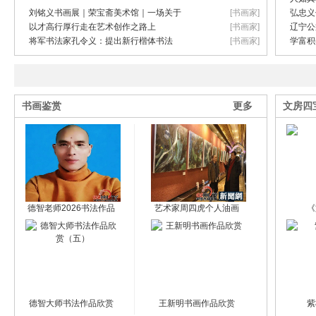
刘铭义书画展｜荣宝斋美术馆｜一场关于
[
书画家
]
弘忠义
以才高行厚行走在艺术创作之路上
[
书画家
]
辽宁公
将军书法家孔令义：提出新行楷体书法
[
书画家
]
学富积
书画鉴赏
更多
文房四
德智老师2026书法作品
艺术家周四虎个人油画
《
德智大师书法作品欣赏
王新明书画作品欣赏
紫