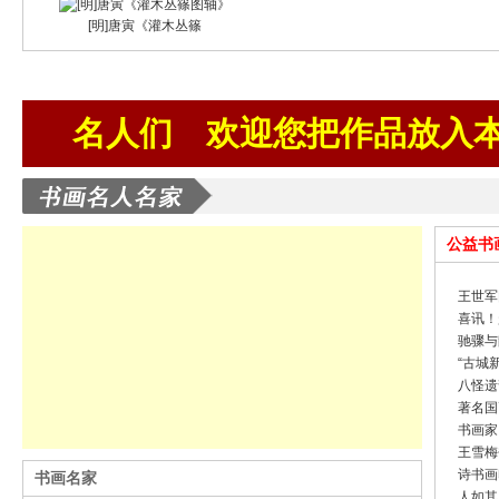
[明]唐寅《灌木丛篠
名人们
欢迎您把作品放入
公益书
王世军
喜讯！
驰骤与
“古城
八怪遗
著名国
书画家
王雪梅
诗书画
书画名家
人如其