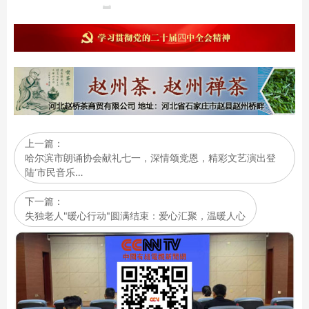
上一篇：
哈尔滨市朗诵协会献礼七一，深情颂党恩，精彩文艺演出登
陆‘市民音乐…
下一篇：
失独老人"暖心行动"圆满结束：爱心汇聚，温暖人心