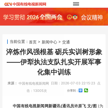
当前位置：
>
>
首页
新闻中心
交通
淬炼作风强根基 砺兵实训树形象
——伊犁执法支队扎实开展军事
化集中训练
来源：
日期：
2026-07-03 22:15:23
点
中国有线电视新闻网
击：
13005次
分享到：
中国有线电视新闻网新疆讯(通讯员许原飞 文/图
)为