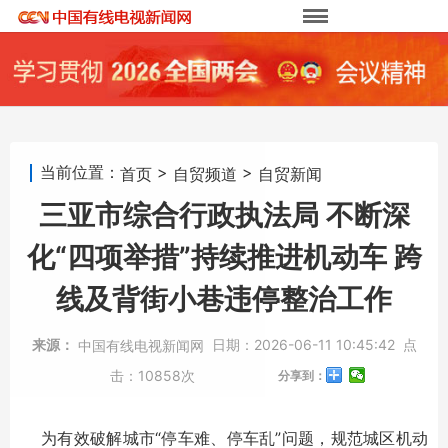
当前位置：
>
>
首页
自贸频道
自贸新闻
三亚市综合行政执法局 不断深
化“四项举措”持续推进机动车 跨
线及背街小巷违停整治工作
来源：
日期：
2026-06-11 10:45:42
点
中国有线电视新闻网
击：
10858次
分享到：
为有效破解城市“停车难、停车乱”问题，规范城区机动