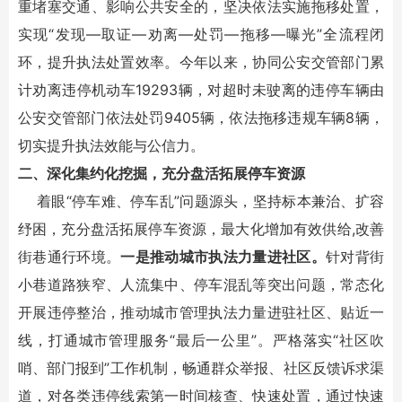
重堵塞交通、影响公共安全的，坚决依法实施拖移处置，
实现“发现—取证—劝离—处罚—拖移—曝光”全流程闭
环，提升执法处置效率。今年以来，协同公安交管部门累
计劝离违停机动车19293辆，对超时未驶离的违停车辆由
公安交管部门依法处罚9405辆，依法拖移违规车辆8辆，
切实提升执法效能与公信力。
二、深化集约化挖掘，充分盘活拓展停车资源
着眼“停车难、停车乱”问题源头，坚持标本兼治、扩容
纾困，充分盘活拓展停车资源，最大化增加有效供给,改善
街巷通行环境。
一是推动城市执法力量进社区。
针对背街
小巷道路狭窄、人流集中、停车混乱等突出问题，常态化
开展违停整治，推动城市管理执法力量进驻社区、贴近一
线，打通城市管理服务“最后一公里”。严格落实“社区吹
哨、部门报到”工作机制，畅通群众举报、社区反馈诉求渠
道，对各类违停线索第一时间核查、快速处置，通过快速