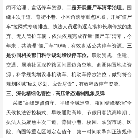
闭环治理，盘活停车资源。
二是开展僵尸车清零治理。
围
绕主次干道、背街小巷、小区角落等重点区域，开展“僵尸
车”拉网式专项排查。执法人员逐街逐点摸排长期停放的废
弃、无人管护车辆，依法依规完成存量“僵尸车”清零，今
年来，共清理“僵尸车”10辆，有效盘活公共停车资源。
三
是协同相关部门科学规划增设停车位。
联动资规、住建、
交通、属地社区深挖辖区闲置边角空地、商圈闲置地块资
源，科学规划增设非机动车、机动车停放泊位，做到符合
规划区域“应划尽划、应设尽设”，有效释放停车资源。
三、深化精细化管控，高压常态遏制乱象反弹
采取“高峰定点值守、平峰全域巡查、夜间错峰整治”全
天候执法管控模式。早晚通勤高峰、节假日客流高峰期，
执法人员聚焦主次干道、背街小巷、校园、农贸市场、医
院、商圈等重点区域定点值守，第一时间劝导纠正违规停