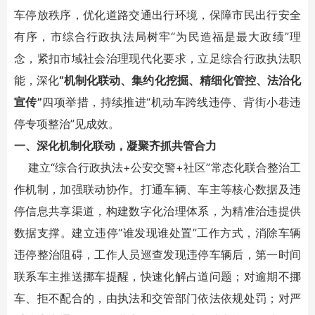
车停放秩序，优化道路交通出行环境，保障市民出行安全
有序，市综合行政执法局树牢“为民造福是最大政绩”理
念，紧扣市域社会治理现代化要求，立足综合行政执法职
能，深化
“机制化联动、集约化挖掘、
精细化管控、法治化
宣传
”
四项举措，持续推进“机动车跨线违停、背街小巷违
停专项整治”见成效。
一、深化机制化联动，凝聚齐抓共管合力
建立“综合行政执法+公安交警+社区”常态化联合整治工
作机制，加强联动协作。打通车辆、车主等核心数据及违
停信息共享渠道，构建数字化治理体系，为精准治违提供
数据支撑。建立违停“谁发现谁处置”工作方式，消除车辆
违停整治阻碍，工作人员巡查发现违停车辆后，第一时间
联系车主推送挪车提醒，快速化解占道问题；对逾期不挪
车、拒不配合的，由执法和交管部门依法依规处罚；对严