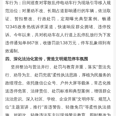
车行为；日间巡查对零散乱停电动车行为现场引导移入规
范泊位；对屡劝不改、长期占道影响通行的车辆，依法取
证、暂扣整改、行政处罚，定期曝光典型案例。畅通
12345政务热线诉求渠道，快速响应群众拥堵、违停投
诉。今年以来，共对机动车在人行道上乱停乱放行为下发
违停通知单867张，收缴罚款1.38万元，停车乱象得到有
效遏制。
四、深化法治化宣传，营造文明规范停车氛围
坚持整治与普法并行、处罚与教育并重，落实“普法先
行、劝导为主、处罚兜底”柔性执法思路，厚植为民服务的
政绩理念。依托微信公众号、户外大屏等载体，常态化推
送违停危害、法律责任、处罚标准和典型案例，增强群众
法治意识。深入社区、学校、企业开展“文明停车、规范入
位”主题宣讲，推行“首违警告、轻微免罚”等柔性执法措
施，对初次、轻微违法车主以现场警示教育、即时整改为