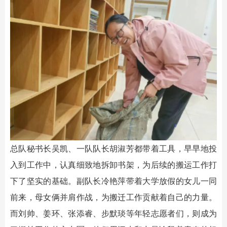
总队秘书长吴凯、一队队长胡淑芳都带着工具，早早地投
入到工作中，认真细致地拆卸书架，为后续的搬运工作打
下了坚实的基础。副队长冷艳萍带着大学放假的女儿一同
前来，母女俩并肩作战，为搬迁工作贡献着自己的力量。
而刘帅、姜环、张添睿、步默琰等年轻志愿者们，则成为