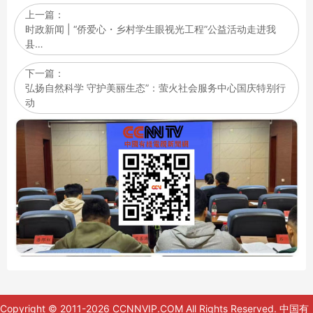
上一篇：
时政新闻 | “侨爱心・乡村学生眼视光工程”公益活动走进我
县…
下一篇：
弘扬自然科学 守护美丽生态”：萤火社会服务中心国庆特别行
动
Copyright © 2011-2026 CCNNVIP.COM All Rights Reserved.
中国有