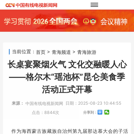
当前位置：
>
>
首页
青海频道
青海旅游
长桌宴聚烟火气 文化交融暖人心
——格尔木“瑶池杯”昆仑美食季
活动正式开幕
来源：
日期：
2025-08-23 10:44:55
中国有线电视新闻网
点击：
8844次
分享到：
作为海西蒙古族藏族自治州第九届那达慕大会的子活