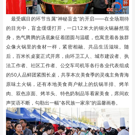
最受瞩目的环节当属“神秘盲盒”的开启——在全场期待
的目光中，盲盒缓缓打开，一口1.2米大的铜火锅赫然现
身，热气腾腾的汤底象征着团圆与温暖，也寓意着各族群
众像火锅里的食材一样，紧密相融、共品生活滋味。随
后，百米长桌宴正式开席，由环卫工人、城市建设者、执
法工作者、社区工作者、公交车司机等各行各业代表组成
的50人品鲜团紧围长桌，共享本次美食季的灵魂主角青海
原味土火锅，还有本地美食商户献上的炕锅羊排、烤羊
肉、双色凉面、烤羊头、特色奶制品等看家美食，席间欢
声笑语不断，勾勒出一幅“各民族一家亲”的温馨画卷。