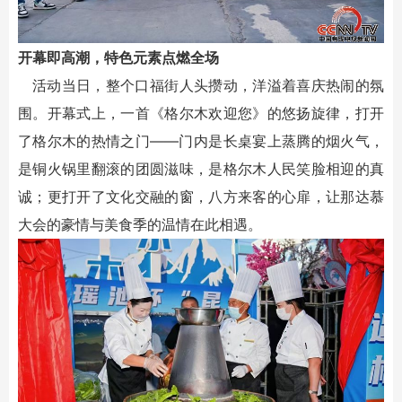
开幕即高潮，特色元素点燃全场
活动当日，整个口福街人头攒动，洋溢着喜庆热闹的氛
围。开幕式上，一首《格尔木欢迎您》的悠扬旋律，打开
了格尔木的热情之门——门内是长桌宴上蒸腾的烟火气，
是铜火锅里翻滚的团圆滋味，是格尔木人民笑脸相迎的真
诚；更打开了文化交融的窗，八方来客的心扉，让那达慕
大会的豪情与美食季的温情在此相遇。