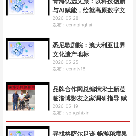
青海优选文旅：以科技创新
与AI赋能，绘就高原数字文
2026-05-28
旅新画卷
发布：ccnnqinghai
悉尼歌剧院：澳大利亚世界
文化遗产地标
2026-05-25
发布：ccnntv18
品牌合作网总编辑宋士新莅
临淄博影友之家调研指导 赋
2026-05-19
能乡村振兴与影像发展
发布：songshixin
寻找格萨尔足迹·畅游秘境果