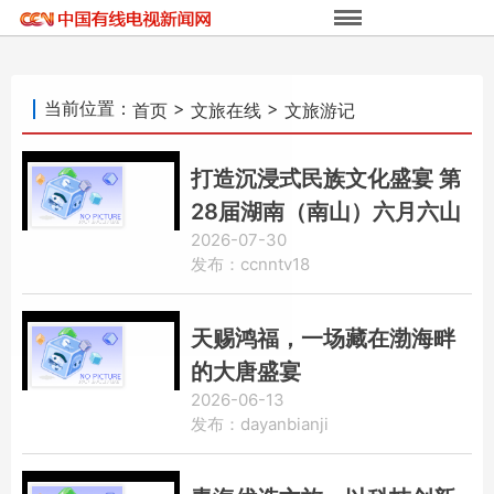
当前位置：
>
>
首页
文旅在线
文旅游记
打造沉浸式民族文化盛宴 第
28届湖南（南山）六月六山
2026-07-30
歌节开幕
发布：ccnntv18
天赐鸿福，一场藏在渤海畔
的大唐盛宴
2026-06-13
发布：dayanbianji