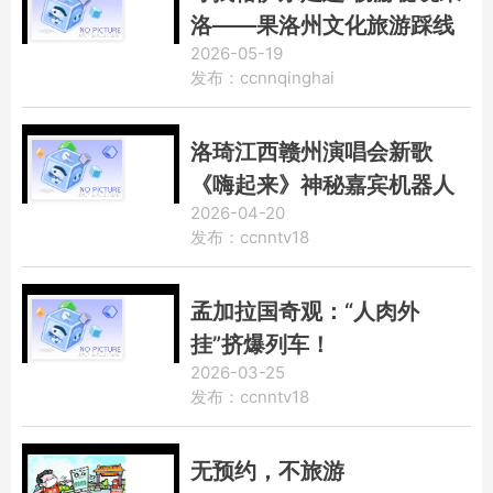
洛——果洛州文化旅游踩线
2026-05-19
活动正式启动
发布：ccnnqinghai
洛琦江西赣州演唱会新歌
《嗨起来》神秘嘉宾机器人
2026-04-20
共舞火爆出圈
发布：ccnntv18
孟加拉国奇观：“人肉外
挂”挤爆列车！
2026-03-25
发布：ccnntv18
无预约，不旅游