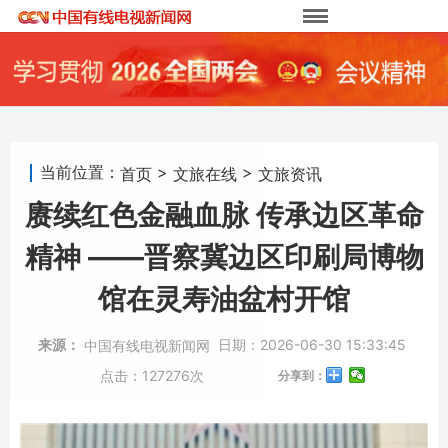
当前位置：
>
>
首页
文旅在线
文旅资讯
赓续红色金融血脉 传承边区革命
精神 ——晋察冀边区印刷局博物
馆在灵寿油盆村开馆
来源：
日期：
2026-06-30 15:33:45
中国有线电视新闻网
点击：
127276次
分享到：