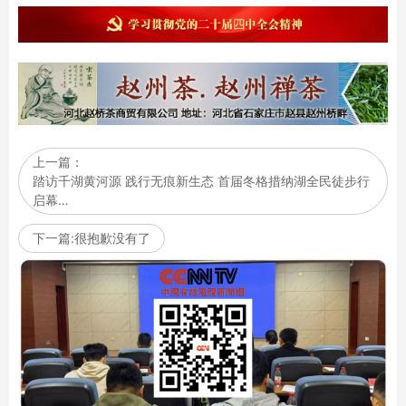
上一篇：
踏访千湖黄河源 践行无痕新生态 首届冬格措纳湖全民徒步行
启幕…
下一篇:很抱歉没有了