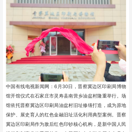
中国有线电视新闻网：6月30日，晋察冀边区印刷局博物
馆开馆仪式在石家庄市灵寿县南营乡油盆村隆重举行。场
馆依托晋察冀边区印刷局油盆村旧址修缮打造，成为原地
保护、展史育人的红色金融旧址活化利用典型案例。晋察
冀边区印刷局作为敌后红色印钞核心机构，是新中国人民