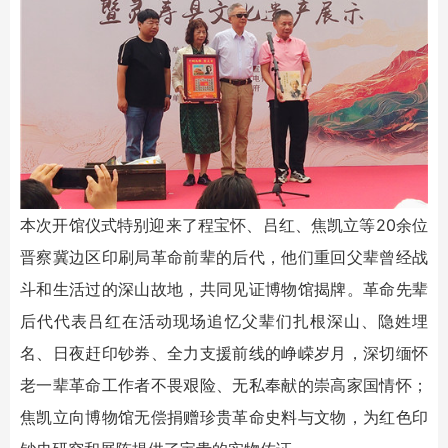
本次开馆仪式特别迎来了程宝怀、吕红、焦凯立等20余位
晋察冀边区印刷局革命前辈的后代，他们重回父辈曾经战
斗和生活过的深山故地，共同见证博物馆揭牌。革命先辈
后代代表吕红在活动现场追忆父辈们扎根深山、隐姓埋
名、日夜赶印钞券、全力支援前线的峥嵘岁月，深切缅怀
老一辈革命工作者不畏艰险、无私奉献的崇高家国情怀；
焦凯立向博物馆无偿捐赠珍贵革命史料与文物，为红色印