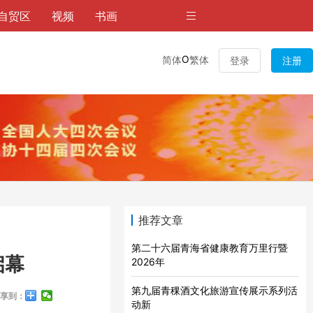
自贸区
视频
书画
O
简体
繁体
登录
注册
推荐文章
第二十六届青海省健康教育万里行暨
启幕
2026年
第九届青稞酒文化旅游宣传展示系列活
享到：
动新