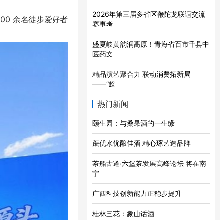
2026年第三届多省区鞭陀龙联谊交流
00 余名徒步爱好者
赛事考
盛夏岐黄韵润高原！青海省百市千县中
医药文
精品演艺聚合力 联动消费拓新局
——“超
热门新闻
颐生园：与桑果酒的一生缘
蔗优水优酿佳酒 精心琢艺造品牌
茶船古道·六堡茶发展高峰论坛 将在南
宁
广西科技创新能力正稳步提升
桂林三花：象山话酒