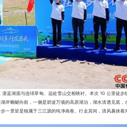
蓝湖面与连绵草甸、远处雪山交相映衬。本次 10 公里徒步
沿湖岸蜿蜒向前，一侧是碧波万顷的高原湖泊，湖水清透见底，
一步一景皆是独属于三江源的纯净画卷。行走其间，清风裹挟着