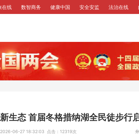
旅在线
数智商务
健康中国
安全安监
法治在线
痕新生态 首届冬格措纳湖全民徒步行
2026-06-27 18:32:03
点击：
12319次
分