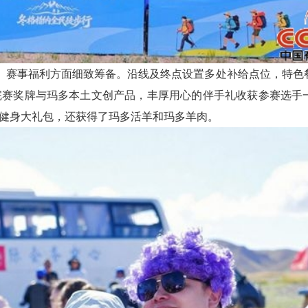
给、赛事福利方面细致筹备。沿线及终点设置多处补给点位，特色
完赛奖牌与玛多本土文创产品，丰厚用心的伴手礼收获参赛选手
健身大礼包，还获得了玛多活羊和玛多羊肉。