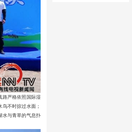
线路严格依照国际湿
水鸟不时掠过水面；
湖水与青草的气息扑