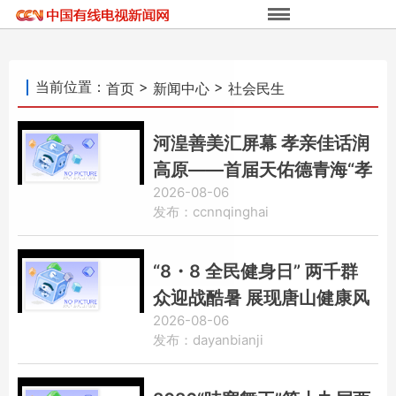
当前位置：
>
>
首页
新闻中心
社会民生
河湟善美汇屏幕 孝亲佳话润
高原——首届天佑德青海“孝
2026-08-06
亲故事”短视频网络分享计划
发布：ccnnqinghai
成果展示会圆满举行
“8・8 全民健身日” 两千群
众迎战酷暑 展现唐山健康风
2026-08-06
采
发布：dayanbianji