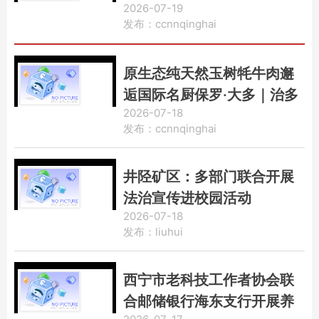
2026-07-19
海分区开幕
发布：ccnnqinghai
原生态纯天然玉树牦牛肉邂
逅国际名厨保罗·大多｜治多
2026-07-18
特色农畜产品亮相中意丝路
发布：ccnnqinghai
市集
井陉矿区：多部门联合开展
法治宣传进校园活动
2026-07-18
发布：liuhui
西宁市老科技工作者协会联
合邮储银行海东支行开展养