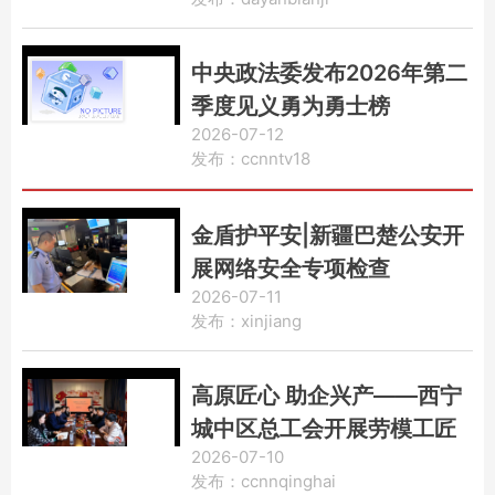
中央政法委发布2026年第二
季度见义勇为勇士榜
2026-07-12
发布：ccnntv18
金盾护平安|新疆巴楚公安开
展网络安全专项检查
2026-07-11
发布：xinjiang
高原匠心 助企兴产——西宁
城中区总工会开展劳模工匠
2026-07-10
助企行专项行动
发布：ccnnqinghai