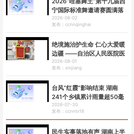
2026“哇塞舞王”第十九届西
宁国际标准舞邀请赛圆满落
2026-08-02
幕 900余名舞者燃动夏都
发布：ccnnqinghai
绝境施治护生命 仁心大爱暖
边疆 ——自治区人民医院医
2026-08-01
护团队高难度救治喀什危重
发布：xinjiang
患者纪实
台风“红霞”影响结束 湖南
241个乡镇累计雨量超50毫
2026-07-30
米
发布：ccnntv18
民生实事落地有声 湖南上半