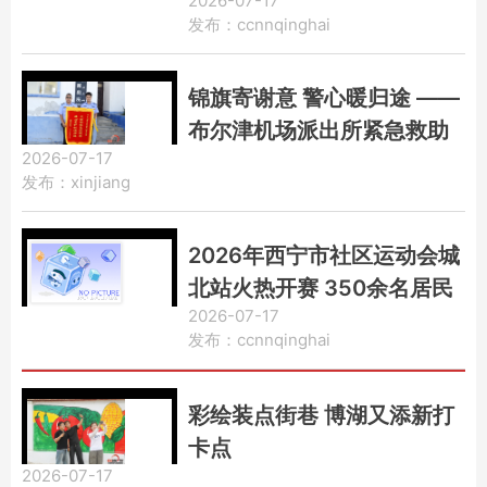
2026-07-17
老金融科普专场沙龙
发布：ccnnqinghai
锦旗寄谢意 警心暖归途 ——
布尔津机场派出所紧急救助
2026-07-17
急症旅客侧记
发布：xinjiang
2026年西宁市社区运动会城
北站火热开赛 350余名居民
2026-07-17
共赴家门口的趣味运动之约
发布：ccnnqinghai
彩绘装点街巷 博湖又添新打
卡点
2026-07-17