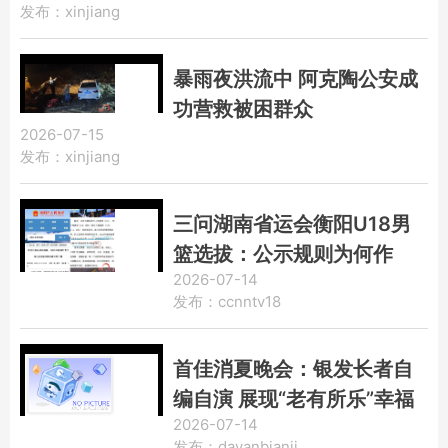
发布：xinjiang
暴雨夜洪流中 阿克陶公安成
功营救被困群众
2026-07-15
发布：xinjiang
三问湖南省运会衡阳U18男
篮选拔：公示规则为何作
2026-07-14
废？闭门选人是否公允？青
发布：ccnntv18
少年篮球前路在哪？
首佳消夏晚会：银发长者自
编自演 展现“老有所乐”幸福
2026-07-14
图景
发布：dayanbianji