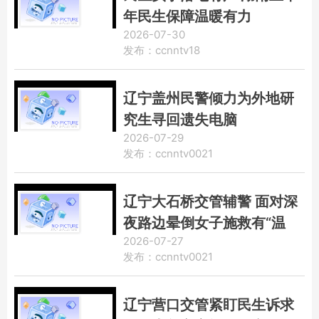
年民生保障温暖有力
2026-07-30
发布：ccnntv18
辽宁盖州民警倾力为外地研
究生寻回遗失电脑
2026-07-29
发布：ccnntv0021
辽宁大石桥交管辅警 面对深
夜路边晕倒女子施救有“温
2026-07-27
度”
发布：ccnntv0021
辽宁营口交管紧盯民生诉求