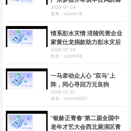
2026-07-24
安全屏障
发布：ccnntv18
情系彭水灾情 涪陵民营企业
家黄仕龙捐款助力彭水灾后
2026-07-24
建设
发布：ccnntv18
一马牵动众人心 “双马”上
阵，同心寻回万元良驹
2026-07-21
发布：ccnntv0021
“银龄正青春”第二届全国中
老年才艺大会西北展演区青