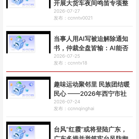
开展大货车夜间鸣笛专项整
2026-07-27
治行动
发布：ccnntv0021
当事人用AI写被迫解除通知
书，仲裁全盘皆输：AI能否
2026-07-25
替代执业律师
发布：ccnntv18
趣味运动聚邻里 民族团结暖
民心 ——2026年西宁市社
2026-07-24
区运动会城东站激情开赛
发布：ccnnqinghai
台风“红霞”或将登陆广东，
广东多措并举筑牢台风防御